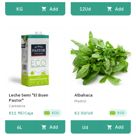
Add
Add
KG
12Ud
Leche Semi "El Buen
Albahaca
Pastor"
Madrid
Cantabria
€11.95/Caja
€2.50/Ud
ECO
ECO
Add
Add
6L
Ud