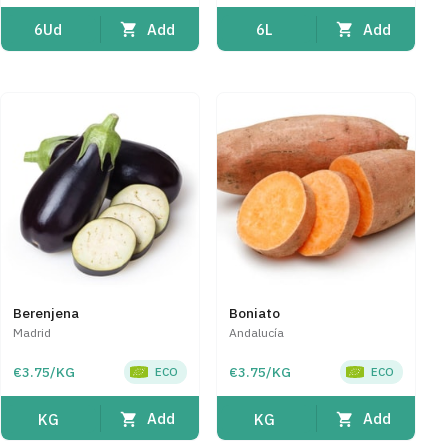
Add
Add
6Ud
6L
Berenjena
Boniato
Madrid
Andalucía
€3.75/KG
€3.75/KG
ECO
ECO
Add
Add
KG
KG