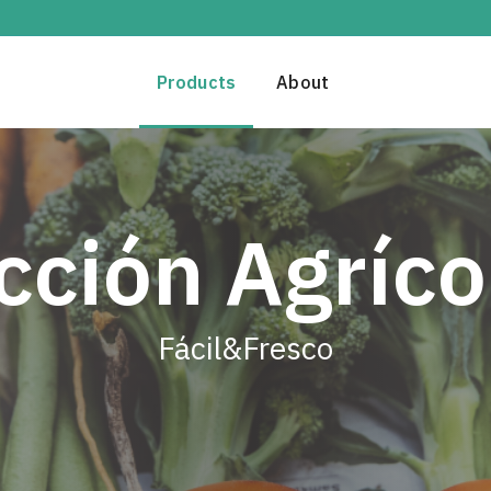
Products
About
cción Agríco
Fácil&Fresco