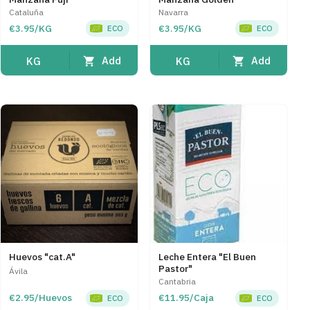
Cataluña
Navarra
€3.95/KG
€3.95/KG
ECO
ECO
Add
Add
KG
KG
Huevos "cat.A"
Leche Entera "El Buen
Pastor"
Ávila
Cantabria
€2.95/Huevos
€11.95/Caja
ECO
ECO