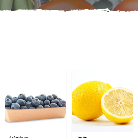
Arándano
Limón