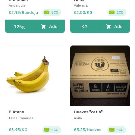
Andalucía
Valencia
€3.95/Bandeja
€3.50/KG
ECO
ECO
Add
Add
125g
KG
Plátano
Huevos "cat.A"
Islas Canarias
Ávila
€3.95/KG
€5.25/Huevos
ECO
ECO