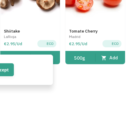
Shiitake
Tomate Cherry
LaRioja
Madrid
€2.95/Ud
€2.95/Ud
ECO
ECO
Add
Add
250g
500g
cept