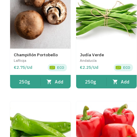
Champiñón Portobello
Judía Verde
LaRioja
Andalucía
€2.75/Ud
€2.25/Ud
ECO
ECO
Add
Add
250g
250g