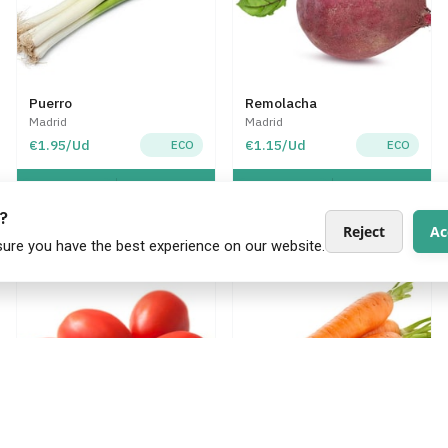
Puerro
Remolacha
Madrid
Madrid
€1.95/Ud
€1.15/Ud
ECO
ECO
Add
Add
500g
500g
s?
Reject
Ac
sure you have the best experience on our website.