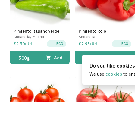
Pimiento italiano verde
Pimiento Rojo
Andalucía/ Madrid
Andalucía
€2.50/Ud
€2.95/Ud
ECO
ECO
Add
Add
500g
500g
Do you like cookie
We use
cookies
to en